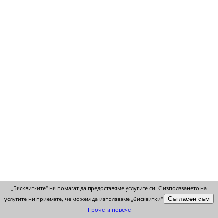
НАЙ - НАМАЛЕНИ
„Бисквитките“ ни помагат да предоставяме услугите си. С използването на
услугите ни приемате, че можем да използваме „бисквитки“
Прочети повече